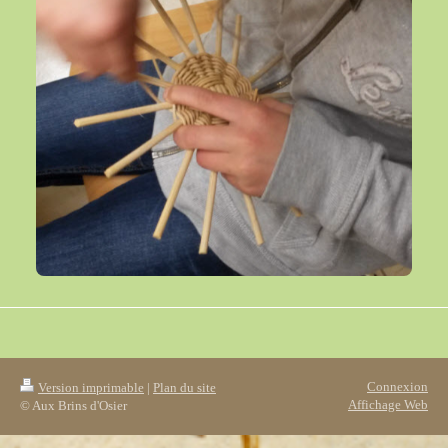
Connexion
Version imprimable
|
Plan du site
Affichage Web
© Aux Brins d'Osier